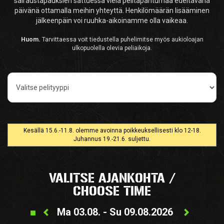
sairaustapauksien sattuessa vielä pelitapahtumaa edeltävänä
päivänä ottamalla meihin yhteyttä. Henkilömäärän lisääminen
jälkeenpäin voi ruuhka-aikoinamme olla vaikeaa.
Huom.
Tarvittaessa voit tiedustella puhelimitse myös aukioloajan
ulkopuolella olevia peliaikoja.
Pelityyppi
Kesällä 15.6.-11.8. olemme avoinna poikkeuksellisesti klo 12-18.
Juhannus 19.-21.6. suljettu.
VALITSE AJANKOHTA /
CHOOSE TIME
Ma 03.08. - Su 09.08.2026