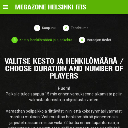
Valikko
MEGAZONE HELSINKI ITIS
1
Kaupunki
2
Tapahtuma
3
Kesto, henkilömäärä ja ajankohta
4
Varaajan tiedot
VALITSE KESTO JA HENKILÖMÄÄRÄ /
CHOOSE DURATION AND NUMBER OF
PLAYERS
Huom!
Paikalle tulee saapua 15 min ennen varauksenne alkamista peliin
valmistautumista ja ohjeistusta varten.
Varaathan pelipaikkoja riittävästi niin, että koko ryhmäsi varmasti
mahtuu mukaan. Voit muuttaa henkilömäärää pienemmäksi
järjestelmässämme itse vielä 72 tuntia ennen tapahtumaa ja