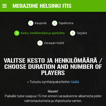
Valikko
MEGAZONE HELSINKI ITIS
1
Kaupunki
2
Tapahtuma
3
Kesto, henkilömäärä ja ajankohta
4
Tarjoilut
5
Varaajan tiedot
VALITSE KESTO JA HENKILÖMÄÄRÄ /
CHOOSE DURATION AND NUMBER OF
PLAYERS
» Tutustu synttäripaketteihin
täällä
Huom!
Paikalle tulee saapua 15 min ennen varauksenne alkamista peliin
valmistautumista ja ohjeistusta varten.