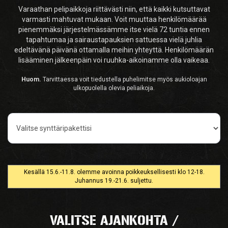
Varaathan pelipaikkoja riittävästi niin, että kaikki kutsuttavat
varmasti mahtuvat mukaan. Voit muuttaa henkilömäärää
pienemmäksi järjestelmässämme itse vielä 72 tuntia ennen
tapahtumaa ja sairaustapauksien sattuessa vielä juhlia
edeltävänä päivänä ottamalla meihin yhteyttä. Henkilömäärän
lisääminen jälkeenpäin voi ruuhka-aikoinamme olla vaikeaa.
Huom.
Tarvittaessa voit tiedustella puhelimitse myös aukioloajan
ulkopuolella olevia peliaikoja.
Pelityyppi
Kesällä 15.6.-11.8. olemme avoinna poikkeuksellisesti klo 12-18.
Juhannus 19.-21.6. suljettu.
VALITSE AJANKOHTA /