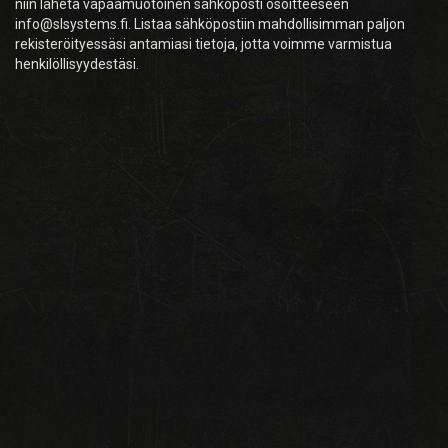
niin lähetä vapaamuotoinen sähköposti osoitteeseen
info@slsystems.fi. Listaa sähköpostiin mahdollisimman paljon
rekisteröityessäsi antamiasi tietoja, jotta voimme varmistua
henkilöllisyydestäsi.