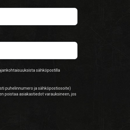
 ajankohtaisuuksista sähköpostilla
esti puhelinnumero ja sähköpostiosoite)
en poistaa asiakastiedot varauksineen, jos